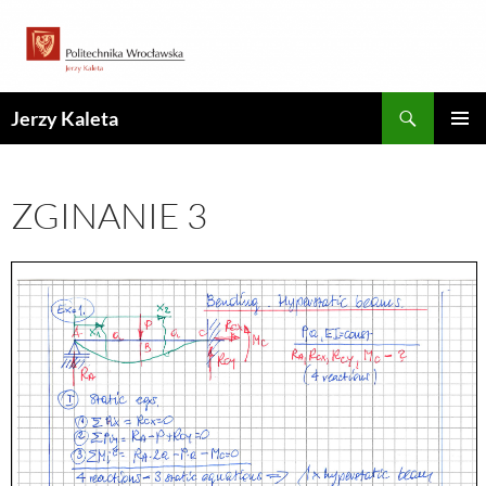
Przejdź
do
treści
Szukaj
Jerzy Kaleta
MENU
GŁÓWN
ZGINANIE 3