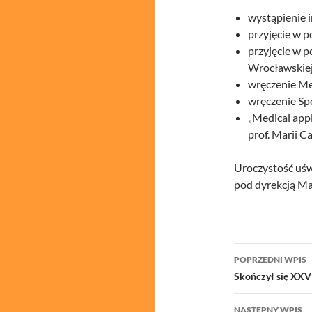
wystąpienie 
przyjęcie w 
przyjęcie w 
Wrocławskiej
wręczenie Me
wręczenie Sp
„Medical app
prof. Marii 
Uroczystość uśw
pod dyrekcją Ma
Nawigacj
POPRZEDNI WPIS
wpisu
Skończył się XXV 
NASTĘPNY WPIS