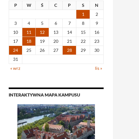
P
W
Ś
C
P
S
N
1
2
3
4
5
6
7
8
9
10
11
12
13
14
15
16
17
18
19
20
21
22
23
24
25
26
27
28
29
30
31
« wrz
lis »
INTERAKTYWNA MAPA KAMPUSU