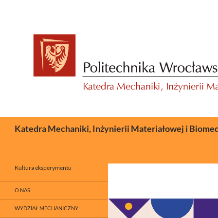
Przejdź
do
treści
Szukaj
Katedra Mechaniki, Inżynierii Materiałowej i Biome
Kultura eksperymentu
O NAS
WYDZIAŁ MECHANICZNY