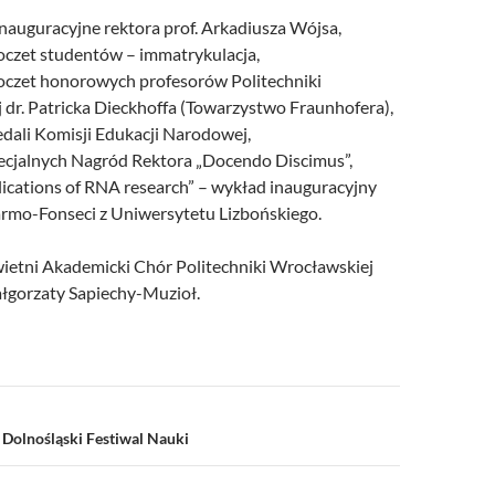
inauguracyjne rektora prof. Arkadiusza Wójsa,
poczet studentów – immatrykulacja,
poczet honorowych profesorów Politechniki
 dr. Patricka Dieckhoffa (Towarzystwo Fraunhofera),
dali Komisji Edukacji Narodowej,
ecjalnych Nagród Rektora „Docendo Discimus”,
lications of RNA research” – wykład inauguracyjny
Carmo-Fonseci z Uniwersytetu Lizbońskiego.
ietni Akademicki Chór Politechniki Wrocławskiej
łgorzaty Sapiechy-Muzioł.
a
Dolnośląski Festiwal Nauki