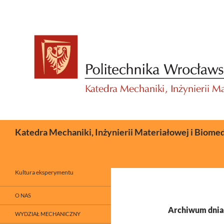
Przejdź
do
treści
Szukaj
Katedra Mechaniki, Inżynierii Materiałowej i Biome
Kultura eksperymentu
O NAS
Archiwum dnia:
WYDZIAŁ MECHANICZNY