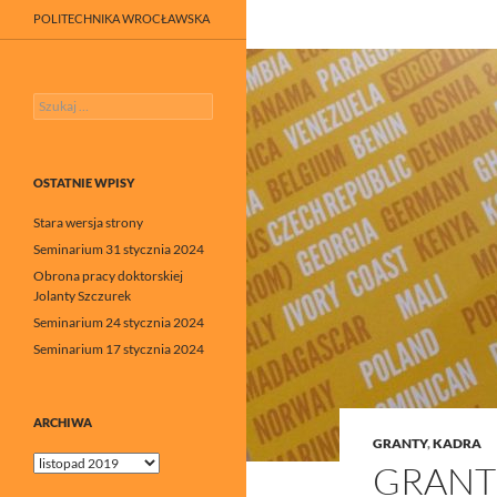
POLITECHNIKA WROCŁAWSKA
Szukaj:
OSTATNIE WPISY
Stara wersja strony
Seminarium 31 stycznia 2024
Obrona pracy doktorskiej
Jolanty Szczurek
Seminarium 24 stycznia 2024
Seminarium 17 stycznia 2024
ARCHIWA
GRANTY
,
KADRA
Archiwa
GRANT