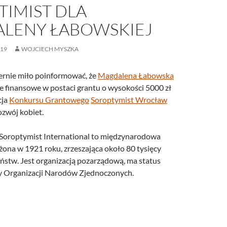
TIMIST DLA
LENY ŁABOWSKIEJ
019
WOJCIECH MYSZKA
ernie miło poinformować, że
Magdalena Łabowska
e finansowe w postaci grantu o wysokości 5000 zł
cja
Konkursu Grantowego
Soroptymist Wrocław
ozwój kobiet.
Soroptymist International to międzynarodowa
żona w 1921 roku, zrzeszająca około 80 tysięcy
aństw. Jest organizacją pozarządową, ma status
y Organizacji Narodów Zjednoczonych.