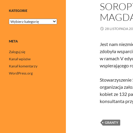
SOROP
KATEGORIE
MAGDA
Kategorie
28 LISTOPADA 2
META
Jest nam niezmi
zdobyła wsparci
Zaloguj się
w ramach V edy
Kanał wpisów
wspierającego r
Kanał komentarzy
WordPress.org
Stowarzyszenie 
organizacja zało
kobiet ze 132 p
konsultanta prz
GRANTY