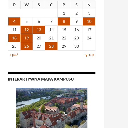
P
W
Ś
C
P
S
N
1
2
3
4
5
6
7
8
9
10
11
12
13
14
15
16
17
18
19
20
21
22
23
24
25
26
27
28
29
30
« paź
gru »
INTERAKTYWNA MAPA KAMPUSU