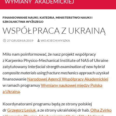
FINANSOWANIE NAUKI
,
KATEDRA
,
MINISTERSTWO NAUKI I
SZKOLNICTWA WYŻSZEGO
WSPÓŁPRACA Z UKRAINĄ
27 GRUDNIA 2019
WOJCIECH MYSZKA
Miło nam poinformować, że nasz projekt współpracy
z Karpenko Physico‐Mechanical Institute of NAS of Ukraine
zatytułowany
Interfacial strength examination of new hybrid
composite materials using fracture mechanics approach
uzyskał
finansowanie
Narodowej Agencji Współpracy Akademickiej
w ramach programuy
Wymiany naukowej między Polską
a Ukrainą
.
Koordynatorami programu będą ze strony polskiej
dr
Grzegorz Lesiuk
, a ze strony ukraińskiej dr hab.
Olha Zvirko