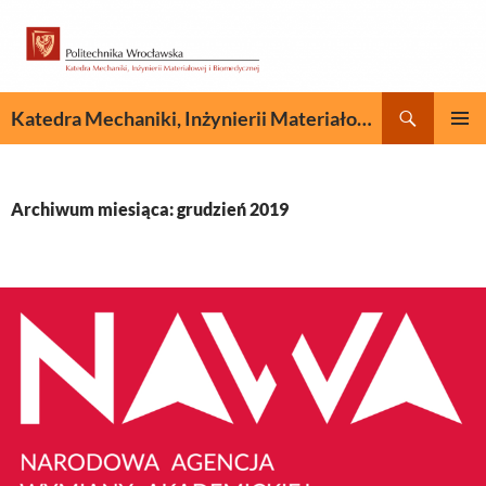
Przejdź
do
treści
Szukaj
Katedra Mechaniki, Inżynierii Materiałowej i Biomedycznej
MENU
GŁÓWN
Archiwum miesiąca: grudzień 2019