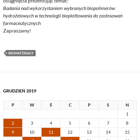
osiągnięcia prezentując temat:
Badania nad wykorzystaniem wybranych biopolimerów
hydrożelowych w technologii bioplottowania do zastosowań
farmaceutycznych
Zapraszamy!
BIOMATERIAŁY
GRUDZIEŃ 2019
P
W
Ś
C
P
S
N
1
2
3
4
5
6
7
8
9
10
11
12
13
14
15