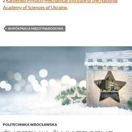
z
Karpenko Physico-Mechanical Institute of the National
Academy of Sciences of Ukraine
.
WSPÓŁPRACA MIĘDZYNARODOWA
POLITECHNIKA WROCŁAWSKA