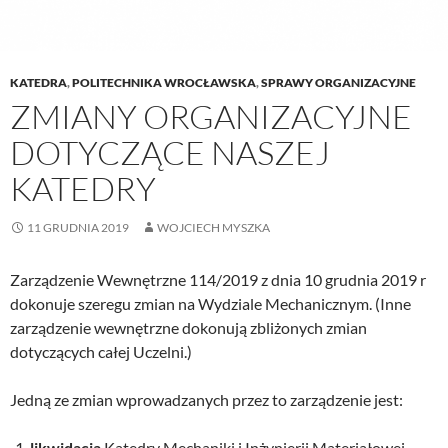
KATEDRA
,
POLITECHNIKA WROCŁAWSKA
,
SPRAWY ORGANIZACYJNE
ZMIANY ORGANIZACYJNE
DOTYCZĄCE NASZEJ
KATEDRY
11 GRUDNIA 2019
WOJCIECH MYSZKA
Zarządzenie Wewnętrzne 114/2019 z dnia 10 grudnia 2019 r
dokonuje szeregu zmian na Wydziale Mechanicznym. (Inne
zarządzenie wewnętrzne dokonują zbliżonych zmian
dotyczących całej Uczelni.)
Jedną ze zmian wprowadzanych przez to zarządzenie jest:
likwidacja
Katedry Mechaniki i Inżynierii Materiałowej