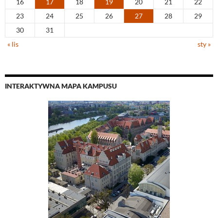
16
17
18
19
20
21
22
23
24
25
26
27
28
29
30
31
« lis
sty »
INTERAKTYWNA MAPA KAMPUSU