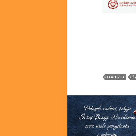
FEATURED
Ż