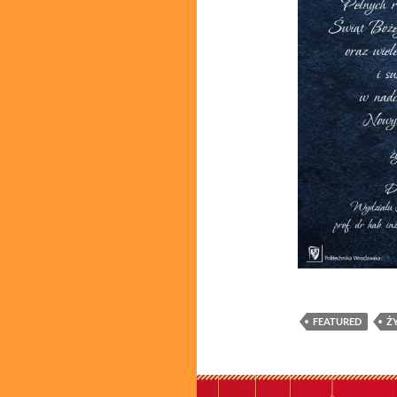
FEATURED
Ż