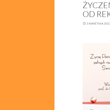
ŻYCZE
OD REK
5 KWIETNIA 202