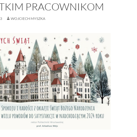
TKIM PRACOWNIKOM
23
WOJCIECH MYSZKA