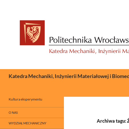
Przejdź
do
treści
Szukaj
Katedra Mechaniki, Inżynierii Materiałowej i Biome
Kultura eksperymentu
O NAS
Archiwa tagu: 
WYDZIAŁ MECHANICZNY