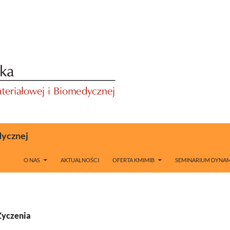
dycznej
O NAS
AKTUALNOŚCI
OFERTA KMIMIB
SEMINARIUM DYNAM
Życzenia