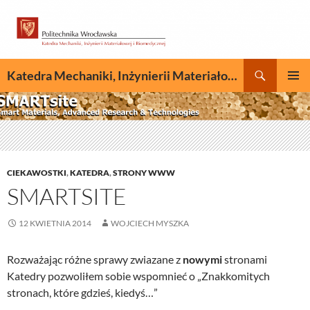
Przejdź
do
treści
Szukaj
Katedra Mechaniki, Inżynierii Materiałowej i Biomedycznej
MENU
GŁÓWN
CIEKAWOSTKI
,
KATEDRA
,
STRONY WWW
SMARTSITE
12 KWIETNIA 2014
WOJCIECH MYSZKA
Rozważając różne sprawy zwiazane z
nowymi
stronami
Katedry pozwoliłem sobie wspomnieć o „Znakkomitych
stronach, które gdzieś, kiedyś…”