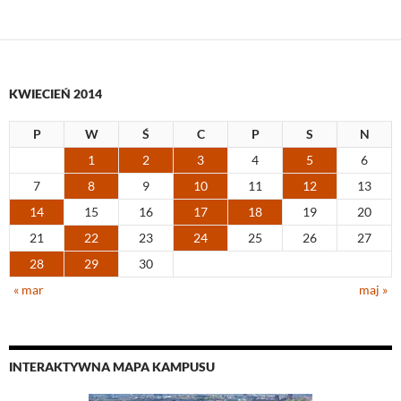
KWIECIEŃ 2014
P
W
Ś
C
P
S
N
1
2
3
4
5
6
7
8
9
10
11
12
13
14
15
16
17
18
19
20
21
22
23
24
25
26
27
28
29
30
« mar
maj »
INTERAKTYWNA MAPA KAMPUSU