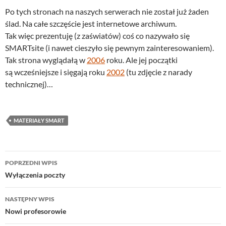
Po tych stronach na naszych serwerach nie został już żaden
ślad. Na całe szczęście jest internetowe archiwum.
Tak więc prezentuję (z zaświatów) coś co nazywało się
SMARTsite (i nawet cieszyło się pewnym zainteresowaniem).
Tak strona wyglądałą w
2006
roku. Ale jej początki
są wcześniejsze i sięgają roku
2002
(tu zdjęcie z narady
technicznej)…
MATERIAŁY SMART
Nawigacja
POPRZEDNI WPIS
wpisu
Wyłączenia poczty
NASTĘPNY WPIS
Nowi profesorowie