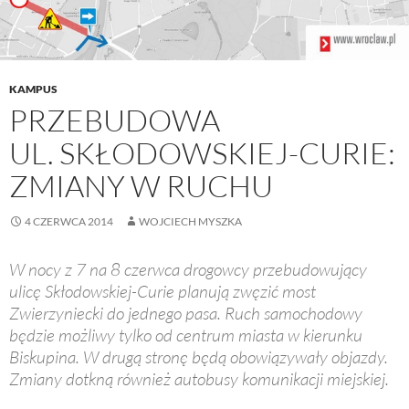
KAMPUS
PRZEBUDOWA
UL. SKŁODOWSKIEJ-CURIE:
ZMIANY W RUCHU
4 CZERWCA 2014
WOJCIECH MYSZKA
W nocy z 7 na 8 czerwca drogowcy przebudowujący
ulicę Skłodowskiej-Curie planują zwęzić most
Zwierzyniecki do jednego pasa. Ruch samochodowy
będzie możliwy tylko od centrum miasta w kierunku
Biskupina. W drugą stronę będą obowiązywały objazdy.
Zmiany dotkną również autobusy komunikacji miejskiej.