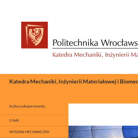
Przejdź
do
treści
Szukaj
Katedra Mechaniki, Inżynierii Materiałowej i Biome
Kultura eksperymentu
O NAS
WYDZIAŁ MECHANICZNY