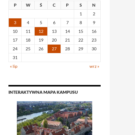
P
W
Ś
C
P
S
N
1
2
3
4
5
6
7
8
9
10
11
12
13
14
15
16
17
18
19
20
21
22
23
24
25
26
27
28
29
30
31
« lip
wrz »
INTERAKTYWNA MAPA KAMPUSU