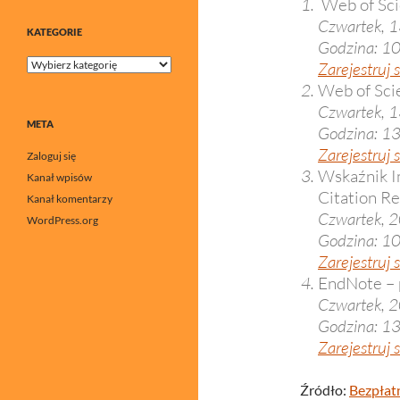
Web of Sci
Czwartek, 1
KATEGORIE
Godzina: 1
Kategorie
Zarejestruj s
Web of Sci
Czwartek, 1
META
Godzina: 1
Zarejestruj s
Zaloguj się
Wskaźnik I
Kanał wpisów
Citation R
Kanał komentarzy
Czwartek, 2
WordPress.org
Godzina: 1
Zarejestruj s
EndNote – 
Czwartek, 2
Godzina: 1
Zarejestruj s
Źródło:
Bezpłat