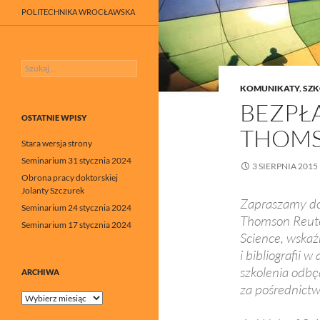
POLITECHNIKA WROCŁAWSKA
Szukaj:
KOMUNIKATY
,
SZK
BEZPŁ
OSTATNIE WPISY
THOMS
Stara wersja strony
Seminarium 31 stycznia 2024
3 SIERPNIA 2015
Obrona pracy doktorskiej
Jolanty Szczurek
Zapraszamy do 
Seminarium 24 stycznia 2024
Thomson Reute
Seminarium 17 stycznia 2024
Science, wskaź
i bibliografii 
szkolenia odbęd
ARCHIWA
za pośrednict
Archiwa