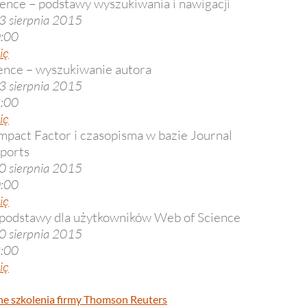
ence – podstawy wyszukiwania i nawigacji
3 sierpnia 2015
0:00
ię
ence – wyszukiwanie autora
3 sierpnia 2015
3:00
ię
mpact Factor i czasopisma w bazie Journal
eports
0 sierpnia 2015
0:00
ię
podstawy dla użytkowników Web of Science
0 sierpnia 2015
3:00
ię
ne szkolenia firmy Thomson Reuters