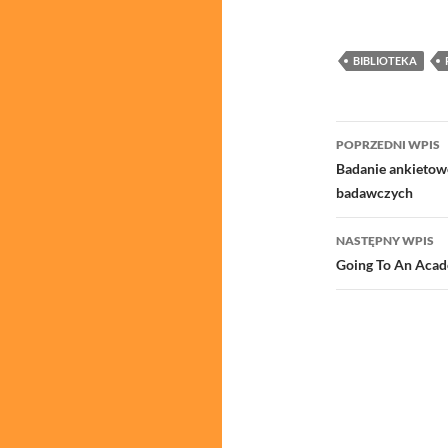
BIBLIOTEKA
Nawigacj
POPRZEDNI WPIS
wpisu
Badanie ankietow
badawczych
NASTĘPNY WPIS
Going To An Acad