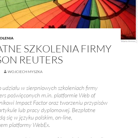
OLENIA
ATNE SZKOLENIA FIRMY
ON REUTERS
WOJCIECH MYSZKA
udziału w sierpniowych szkoleniach firmy
rs poświęconych m.in. platformie Web of
nikowi Impact Factor oraz tworzeniu przypisów
w artykule lub pracy dyplomowej. Bezpłatne
ą się w języku polskim, on-line,
wem platformy WebEx.