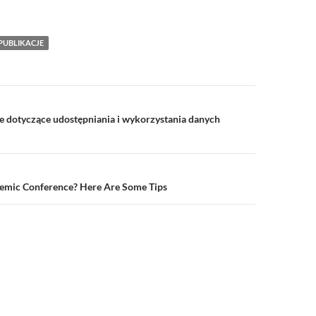
PUBLIKACJE
a
e dotyczące udostępniania i wykorzystania danych
emic Conference? Here Are Some Tips