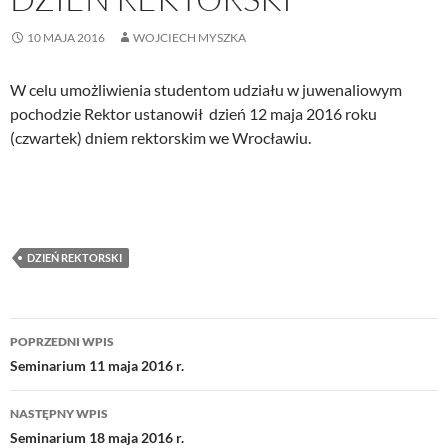
10 MAJA 2016
WOJCIECH MYSZKA
W celu umożliwienia studentom udziału w juwenaliowym
pochodzie Rektor ustanowił dzień 12 maja 2016 roku
(czwartek) dniem rektorskim we Wrocławiu.
DZIEŃ REKTORSKI
Nawigacja
POPRZEDNI WPIS
wpisu
Seminarium 11 maja 2016 r.
NASTĘPNY WPIS
Seminarium 18 maja 2016 r.