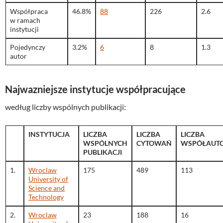
Współpraca
46.8%
88
226
2.6
w ramach
instytucji
Pojedynczy
3.2%
6
8
1.3
autor
Najwazniejsze instytucje współpracujące
według liczby wspólnych publikacji:
INSTYTUCJA
LICZBA
LICZBA
LICZBA
WSPÓLNYCH
CYTOWAŃ
WSPÓŁAUT
PUBLIKACJI
1.
Wroclaw
175
489
113
University of
Science and
Technology
2.
Wroclaw
23
188
16