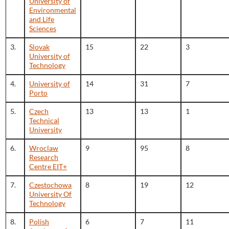
University of
Environmental
and Life
Sciences
3.
Slovak
15
22
3
University of
Technology
4.
University of
14
31
7
Porto
5.
Czech
13
13
1
Technical
University
6.
Wroclaw
9
95
8
Research
Centre EIT+
7.
Czestochowa
8
19
12
University Of
Technology
8.
Polish
6
7
11