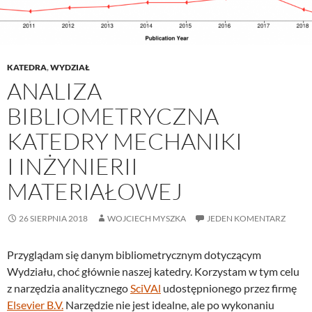
KATEDRA
,
WYDZIAŁ
ANALIZA
BIBLIOMETRYCZNA
KATEDRY MECHANIKI
I INŻYNIERII
MATERIAŁOWEJ
26 SIERPNIA 2018
WOJCIECH MYSZKA
JEDEN KOMENTARZ
Przyglądam się danym bibliometrycznym dotyczącym
Wydziału, choć głównie naszej katedry. Korzystam w tym celu
z narzędzia analitycznego
SciVAl
udostępnionego przez firmę
Elsevier B.V.
Narzędzie nie jest idealne, ale po wykonaniu