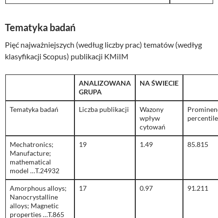
Tematyka badań
Pięć najważniejszych (według liczby prac) tematów (wedłyg
klasyfikacji Scopus) publikacji KMiIM
ANALIZOWANA
NA ŚWIECIE
GRUPA
Tematyka badań
Liczba publikacji
Wazony
Prominen
wpływ
percentile
cytowań
Mechatronics;
19
1.49
85.815
Manufacture;
mathematical
model …T.24932
Amorphous alloys;
17
0.97
91.211
Nanocrystalline
alloys; Magnetic
properties …T.865