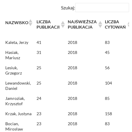
Szukaj:
LICZBA
NAJŚWIEŻSZA
LICZBA
NAZWISKO
PUBLIKACJI
PUBLIKACJA
CYTOWAŃ
LICZBA
NAJŚWIEŻSZA
LICZBA
NAZWISKO
Kaleta, Jerzy
41
2018
83
PUBLIKACJI
PUBLIKACJA
CYTOWAŃ
Hasiak,
31
2018
45
Mariusz
Lesiuk,
25
2018
56
Grzegorz
Lewandowski,
25
2018
104
Daniel
Jamroziak,
24
2018
85
Krzysztof
Krzak, Justyna
23
2018
158
Bocian,
23
2018
83
Mirosław