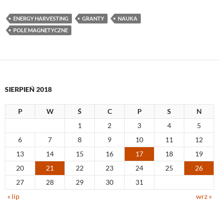
ENERGY HARVESTING
GRANTY
NAUKA
POLE MAGNETYCZNE
SIERPIEŃ 2018
P
W
Ś
C
P
S
N
1
2
3
4
5
6
7
8
9
10
11
12
13
14
15
16
17
18
19
20
21
22
23
24
25
26
27
28
29
30
31
« lip
wrz »