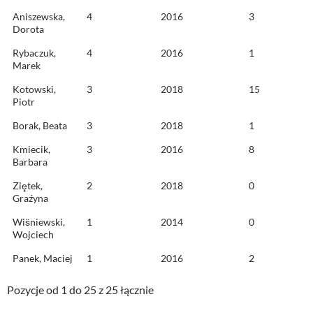
Aniszewska,
4
2016
3
Dorota
Rybaczuk,
4
2016
1
Marek
Kotowski,
3
2018
15
Piotr
Borak, Beata
3
2018
1
Kmiecik,
3
2016
8
Barbara
Ziȩtek,
2
2018
0
Graźyna
Wis̈niewski,
1
2014
0
Wojciech
Panek, Maciej
1
2016
2
Pozycje od 1 do 25 z 25 łącznie