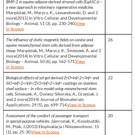
BMP-2 in equine adipose-derived stromal cells (EqASCs)—
a new approach in veterinary regenerative medicine.
Marędziak, M., Marycz, K., Lewandowski, D. and 2
more(2015) In Vitro Cellular and Developmental
Biology – Animal, 51 (3), pp. 230-240.
View
in Scopus
The influence of static magnetic fields on canine and
26
equine mesenchymal stem cells derived from adipose
tissue.
Marȩdziak, M., Marycz, K., Śmieszek, A. and 2
more(2014) In Vitro Cellular and Developmental
Biology – Animal, 50 (6), pp. 562-571.
View
in Scopus
Biological effects of sol-gel derived ZrO<inf>2</inf> and
22
SiO<inf>2</inf>/ZrO<inf>2</inf> coatings on stainless
steel surface – In vitro model using mesenchymal stem
cells.
Śmieszek, A., Donesz-Sikorska, A., Grzesiak, J.
and 2 more(2014) Journal of Biomaterials
Applications, 29 (5), pp. 699-714.
View in Scopus
Assessment of the comfort of passenger transport
20
in special purpose vehicles.
Jamroziak, K., Kosobudzki,
M., Ptak, J.(2013) Eksploatacja i Niezawodnosc, 15
(1), pp. 25-30.
View in Scopus