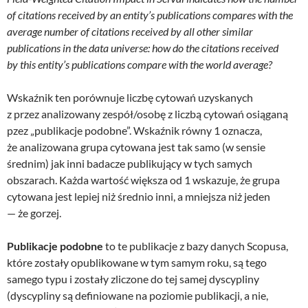
of citations received by an entity’s publications compares with the
average number of citations received by all other similar
publications in the data universe: how do the citations received
by this entity’s publications compare with the world average?
Wskaźnik ten porównuje liczbę cytowań uzyskanych
z przez analizowany zespół/osobę z liczbą cytowań osiąganą
pzez „publikacje podobne”. Wskaźnik równy 1 oznacza,
że analizowana grupa cytowana jest tak samo (w sensie
średnim) jak inni badacze publikujący w tych samych
obszarach. Każda wartość większa od 1 wskazuje, że grupa
cytowana jest lepiej niż średnio inni, a mniejsza niż jeden
— że gorzej.
Publikacje podobne
to te publikacje z bazy danych Scopusa,
które zostały opublikowane w tym samym roku, są tego
samego typu i zostały zliczone do tej samej dyscypliny
(dyscypliny są definiowane na poziomie publikacji, a nie,