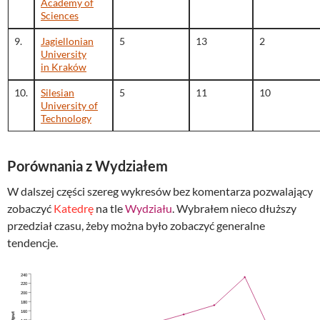
Academy of
Sciences
9.
Jagiellonian
5
13
2
University
in Kraków
10.
Silesian
5
11
10
University of
Technology
Porównania z Wydziałem
W dalszej części szereg wykresów bez komentarza pozwalający
zobaczyć
Katedrę
na tle
Wydziału
. Wybrałem nieco dłuższy
przedział czasu, żeby można było zobaczyć generalne
tendencje.