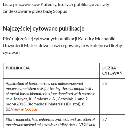
Lista pracowników Katedry, których publikacje zostały
zindeksowane przez bazę Scopus
Najczęściej cytowane publikacje
Pięć najczęściej cytowanych publikacji Katedry Mechaniki
i Inżynierii Materiałowej, uszeregowanych w kolejności liczby
cytowań
PUBLIKACJA
LICZBA
CYTOWAŃ
Application of bone marrow and adipose-derived
35
mesenchymal stem cells for testing the biocompatibility
of metal-based biomaterials functionalized with ascorbic
acid
. Marycz, K., Śmieszek, A., Grzesiak, J. and 2
more(2013) Biomedical Materials (Bristol), 8
(6).
View in Scopus
Static magnetic field enhances synthesis and secretion of
27
membrane-derived microvesicles (MVs) rich in VEGF and