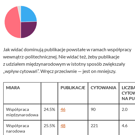
Jak widać dominują publikacje powstałe w ramach współpracy
wewnątrz-politechnicznej. Nie widać też, żeby publikacje
z udziałem międzynarodowym w istotny sposób zwiększały
„wpływ cytowań”. Wręcz przeciwnie — jest on mniejszy.
MIARA
PUBLIKACJE
CYTOWANIA
LICZB
CYTO
NA PU
Współpraca
24.5%
46
90
2.0
międzynarodowa
Współpraca
25.5%
48
221
4.6
narodowa