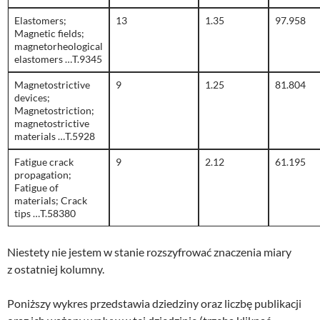
Elastomers;
13
1.35
97.958
Magnetic fields;
magnetorheological
elastomers …T.9345
Magnetostrictive
9
1.25
81.804
devices;
Magnetostriction;
magnetostrictive
materials …T.5928
Fatigue crack
9
2.12
61.195
propagation;
Fatigue of
materials; Crack
tips …T.58380
Niestety nie jestem w stanie rozszyfrować znaczenia miary
z ostatniej kolumny.
Poniższy wykres przedstawia dziedziny oraz liczbę publikacji