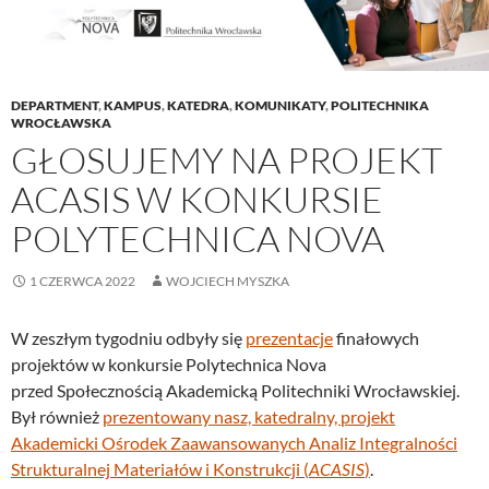
DEPARTMENT
,
KAMPUS
,
KATEDRA
,
KOMUNIKATY
,
POLITECHNIKA
WROCŁAWSKA
GŁOSUJEMY NA PROJEKT
ACASIS W KONKURSIE
POLYTECHNICA NOVA
1 CZERWCA 2022
WOJCIECH MYSZKA
W zeszłym tygodniu odbyły się
prezentacje
finałowych
projektów w konkursie Polytechnica Nova
przed Społecznością Akademicką Politechniki Wrocławskiej.
Był również
prezentowany nasz, katedralny, projekt
Akademicki Ośrodek Zaawansowanych Analiz Integralności
Strukturalnej Materiałów i Konstrukcji (
ACASIS
)
.