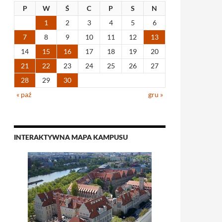
P
W
Ś
C
P
S
N
1
2
3
4
5
6
7
8
9
10
11
12
13
14
15
16
17
18
19
20
21
22
23
24
25
26
27
28
29
30
« paź
gru »
INTERAKTYWNA MAPA KAMPUSU