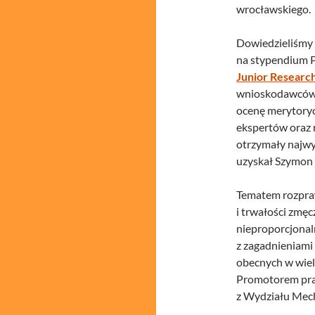
wrocławskiego.
Dowiedzieliśmy s
na stypendium P
Junior Researc
wnioskodawców.
ocenę merytoryc
ekspertów oraz 
otrzymały najwyż
uzyskał Szymon
Tematem rozpra
i trwałości zmę
nieproporcjonal
z zagadnieniami
obecnych w wiel
Promotorem pracy
z Wydziału Mec