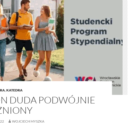
RA
,
KATEDRA
N DUDA PODWÓJNIE
ŻNIONY
022
WOJCIECH MYSZKA