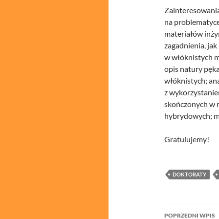
Zainteresowani
na problematyce
materiałów inży
zagadnienia, ja
w włóknistych 
opis natury pę
włóknistych; an
z wykorzystanie
skończonych w 
hybrydowych; m
Gratulujemy!
DOKTORATY
Nawigacj
POPRZEDNI WPIS