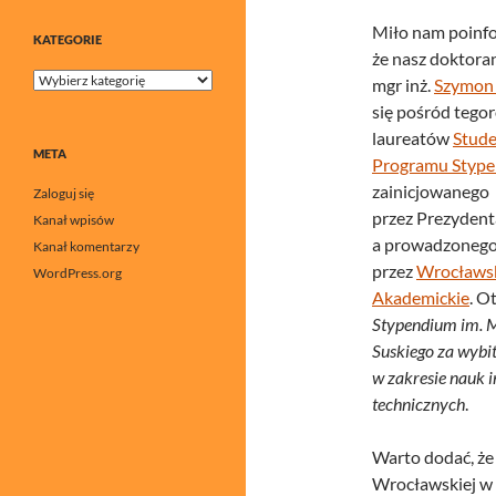
Miło nam poinf
KATEGORIE
że nasz doktoran
Kategorie
mgr inż.
Szymon
się pośród tego
laureatów
Stude
META
Programu Stype
zainicjowanego
Zaloguj się
przez Prezydent
Kanał wpisów
a prowadzoneg
Kanał komentarzy
przez
Wrocławs
WordPress.org
Akademickie
. O
Stypendium im. 
Suskiego za wybit
w zakresie nauk i
technicznych
.
Warto dodać, że
Wrocławskiej w 