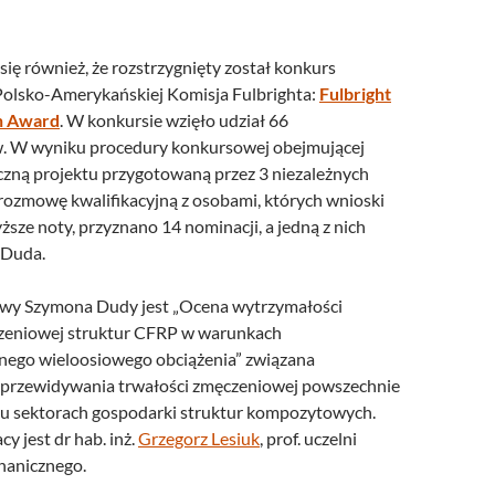
ię również, że rozstrzygnięty został konkurs
olsko-Amerykańskiej Komisja Fulbrighta:
Fulbright
h Award
. W konkursie wzięło udział 66
 W wyniku procedury konkursowej obejmującej
zną projektu przygotowaną przez 3 niezależnych
rozmowę kwalifikacyjną z osobami, których wnioski
sze noty, przyznano 14 nominacji, a jedną z nich
 Duda.
wy Szymona Dudy jest „Ocena wytrzymałości
czeniowej struktur CFRP w warunkach
nego wieloosiowego obciążenia” związana
 przewidywania trwałości zmęczeniowej powszechnie
u sektorach gospodarki struktur kompozytowych.
 jest dr hab. inż.
Grzegorz Lesiuk
, prof. uczelni
hanicznego.