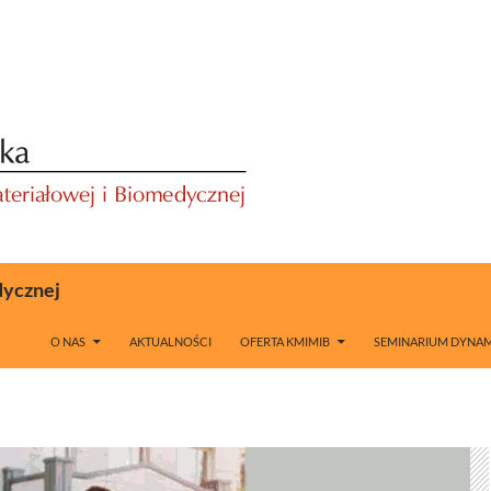
dycznej
O NAS
AKTUALNOŚCI
OFERTA KMIMIB
SEMINARIUM DYNAM