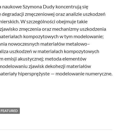
a naukowe Szymona Dudy koncentrują się
 degradacji zmęczeniowej oraz analizie uszkodzeń
nierskich. W szczególności obejmuje takie
k zjawisko zmęczenia oraz mechanizmy uszkodzenia
materiałach kompozytowych w tym modelowanie;
kania nowoczesnych materiałów metalowo–
aliza uszkodzeń w materiałach kompozytowych
m emisji akustycznej; metoda elementów
modelowaniu zjawisk dekohezji materiałów
ateriały hipersprężyste — modelowanie numeryczne.
FEATURED
a