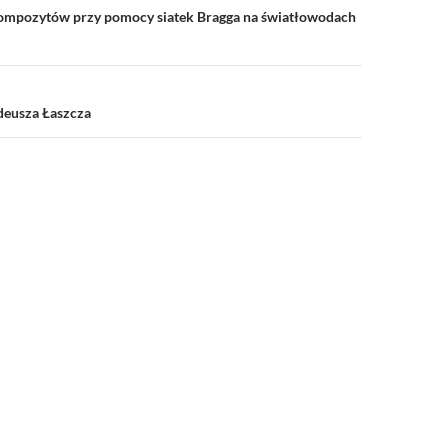
mpozytów przy pomocy siatek Bragga na światłowodach
eusza Łaszcza