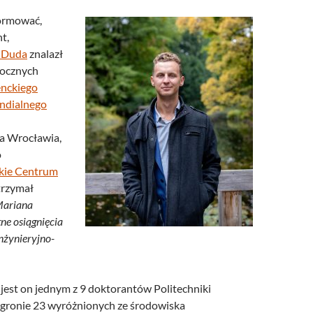
ormować,
t,
 Duda
znalazł
rocznych
nckiego
ndialnego
a Wrocławia,
o
kie Centrum
trzymał
Mariana
ne osiągnięcia
nżynieryjno-
 jest on jednym z 9 doktorantów Politechniki
gronie 23 wyróżnionych ze środowiska