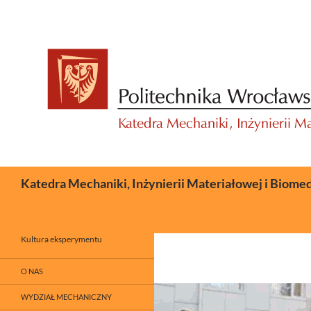
Przejdź
do
treści
Szukaj
Katedra Mechaniki, Inżynierii Materiałowej i Biome
Kultura eksperymentu
O NAS
WYDZIAŁ MECHANICZNY