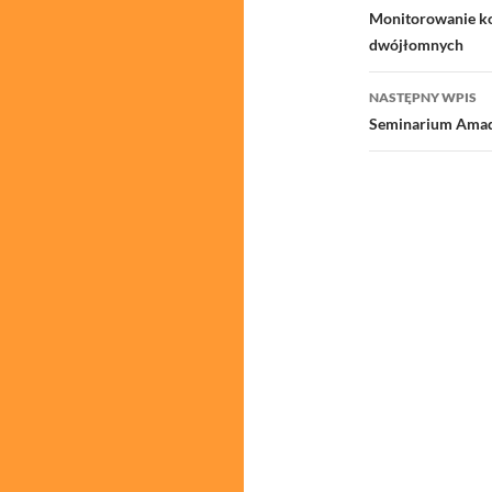
wpisu
Monitorowanie ko
dwójłomnych
NASTĘPNY WPIS
Seminarium Amad