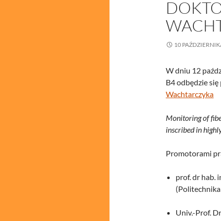
DOKTO
WACHT
10 PAŹDZIERNIK
W dniu 12 paździ
B4 odbędzie się 
Wachtarczyka
Monitoring of fib
inscribed in highl
Promotorami pra
prof. dr hab. 
(Politechnik
Univ.-Prof. Dr