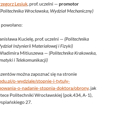
zegorz Lesiuk
, prof. uczelni —
promotor
(Politechnika Wrocławska, Wydział Mechaniczny)
 powołano:
tanisława Kucielę, prof. uczelni —
(Politechnika
ział Inżynierii Materiałowej i Fizyki)
. Władimira Mitiuszewa —
(Politechnika Krakowska,
matyki i Telekomunikacji)
nzentów można zapoznać się na stronie
edu.pl/o-wydziale/stopnie-i-tytuly-
owania-o-nadanie-stopnia-doktora/obrony
, jak
tece Politechniki Wrocławskiej (pok.434, A-1),
spiańskiego 27.