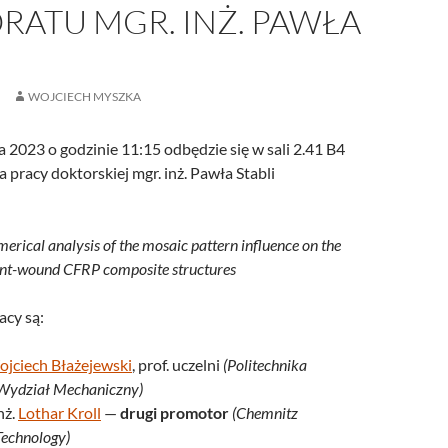
RATU MGR. INŻ. PAWŁA
WOJCIECH MYSZKA
 2023 o godzinie 11:15 odbędzie się w sali 2.41 B4
 pracy doktorskiej mgr. inż. Pawła Stabli
rical analysis of the mosaic pattern influence on the
ment-wound CFRP composite structures
cy są:
jciech Błażejewski
, prof. uczelni
(Politechnika
Wydział Mechaniczny)
nż.
Lothar Kroll
—
drugi promotor
(Chemnitz
Technology)