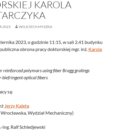
RSKIEJ KAROLA
ARCZYKA
A 2023
WOJCIECH MYSZKA
ernika 2023, o godzinie 11:15, w sali 2.41 budynku
publiczna obrona pracy doktorskiej mgr. inż.
Karola
er reinforced polymars using fiber Bragg gratings
y-biefringent optical fibers
cy są:
inż
Jerzy Kaleta
a Wrocławska, Wydział Mechaniczny)
.-Ing. Ralf Schledjewski