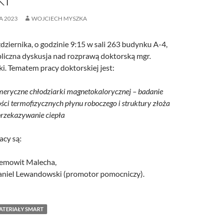
A 2023
WOJCIECH MYSZKA
dziernika, o godzinie 9:15 w sali 263 budynku A-4,
bliczna dyskusja nad rozprawą doktorską mgr.
ki. Tematem pracy doktorskiej jest:
eryczne chłodziarki magnetokalorycznej – badanie
ci termofizycznych płynu roboczego i struktury złoża
przekazywanie ciepła
cy są:
Ziemowit Malecha,
 Daniel Lewandowski (promotor pomocniczy).
ATERIAŁY SMART