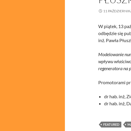
11 PAŹDZIERNIK
W piątek, 13 paź
odbędzie się pu
inż. Pawła Płusz
Modelowanie num
wpływu właściwoś
regeneratora na 
Promotorami pra
dr hab. inż, 
dr hab. inż,
FEATURED
M