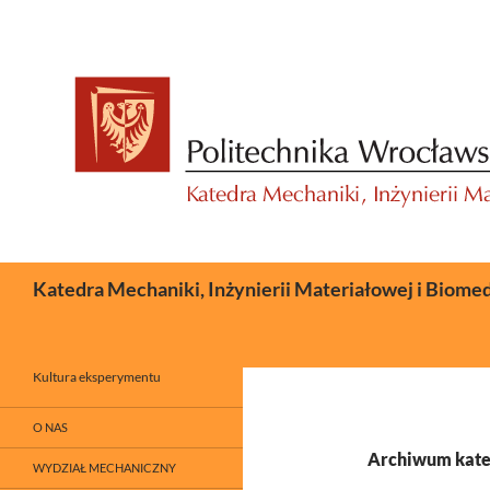
Przejdź
do
treści
Szukaj
Katedra Mechaniki, Inżynierii Materiałowej i Biome
Kultura eksperymentu
O NAS
Archiwum kateg
WYDZIAŁ MECHANICZNY