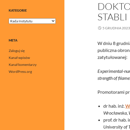
DOKTO
KATEGORIE
STABLI
Kategorie
5 GRUDNIA 2023
META
W dniu 8 grudnia
publiczna obrona
Zaloguj się
zatytułowanej:
Kanał wpisów
Kanał komentarzy
Experimental-nume
WordPress.org
strength of fila
Promotorami pra
dr hab. inż.
Wo
Wrocławska, 
prof. dr hab. i
University of 