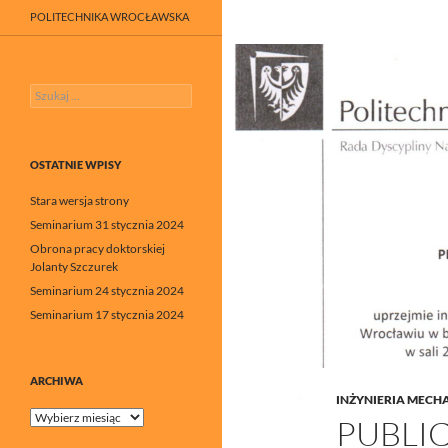
POLITECHNIKA WROCŁAWSKA
Szukaj:
OSTATNIE WPISY
Stara wersja strony
Seminarium 31 stycznia 2024
Obrona pracy doktorskiej
Jolanty Szczurek
Seminarium 24 stycznia 2024
Seminarium 17 stycznia 2024
ARCHIWA
INŻYNIERIA MECH
Archiwa
PUBLI