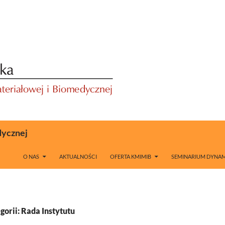
dycznej
O NAS
AKTUALNOŚCI
OFERTA KMIMIB
SEMINARIUM DYNAM
orii: Rada Instytutu