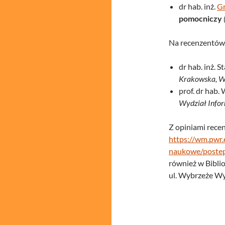
dr hab. inż.
Gr
pomocniczy
Na recenzentów
dr hab. inż. S
Krakowska, Wyd
prof. dr hab
Wydział Infor
Z opiniami rece
https://wm.pwr.
naukowe/postep
również w Biblio
ul. Wybrzeże Wy