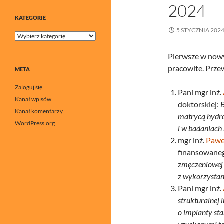
2024
KATEGORIE
5 STYCZNIA 202
Kategorie
Pierwsze w now
pracowite. Przew
META
Zaloguj się
Pani mgr inż.
Kanał wpisów
doktorskiej:
Kanał komentarzy
matrycą hydro
WordPress.org
i w badaniach
mgr inż.
Pawe
finansowane
zmęczeniowej
z wykorzysta
Pani mgr inż.
strukturalnej
o implanty st