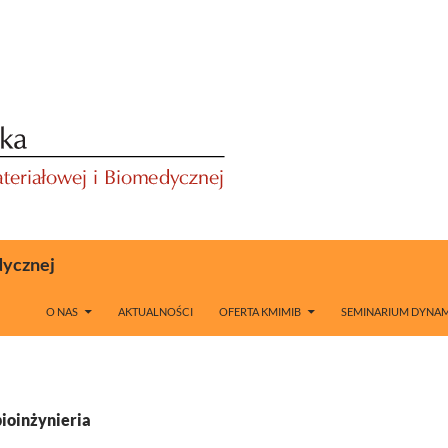
dycznej
O NAS
AKTUALNOŚCI
OFERTA KMIMIB
SEMINARIUM DYNAM
bioinżynieria