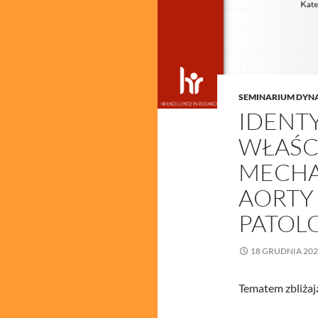
SEMINARIUM DYN
IDENTY
WŁAŚC
MECHA
AORTY
PATOLO
18 GRUDNIA 20
Tematem zbliżaj