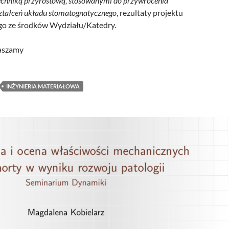
chniką przyrostową, stosowanymi do przywrócenia
ształceń układu stomatognatycznego
, rezultaty projektu
o ze środków Wydziału/Katedry.
raszamy
INŻYNIERIA MATERIAŁOWA