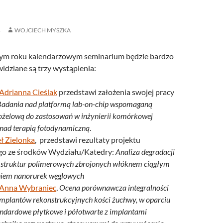
4
WOJCIECH MYSZKA
ym roku kalendarzowym seminarium będzie bardzo
idziane są trzy wystąpienia:
Adrianna Cieślak
przedstawi założenia swojej pracy
Badania nad platformą lab-on-chip wspomaganą
żelową do zastosowań w inżynierii komórkowej
 nad terapią fotodynamiczną
.
ł Zielonka
, przedstawi rezultaty projektu
go ze środków Wydziału/Katedry:
Analiza degradacji
 struktur polimerowych zbrojonych włóknem ciągłym
niem nanorurek węglowych
Anna Wybraniec
,
Ocena porównawcza integralności
 implantów rekonstrukcyjnych kości żuchwy, w oparciu
andardowe płytkowe i półotwarte z implantami