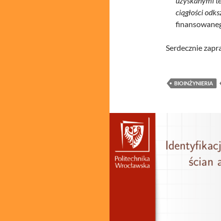
uzyskanymi te
ciągłości odk
finansowaneg
Serdecznie zap
BIOINŻYNIERIA