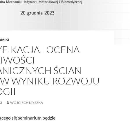
AMIKI
FIKACJA I OCENA
IWOŚCI
NICZNYCH ŚCIAN
 W WYNIKU ROZWOJU
GII
23
WOJCIECH MYSZKA
ącego się seminarium będzie