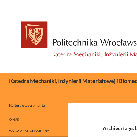
Przejdź
do
treści
Szukaj
Katedra Mechaniki, Inżynierii Materiałowej i Biome
Kultura eksperymentu
O NAS
Archiwa tagu: 
WYDZIAŁ MECHANICZNY