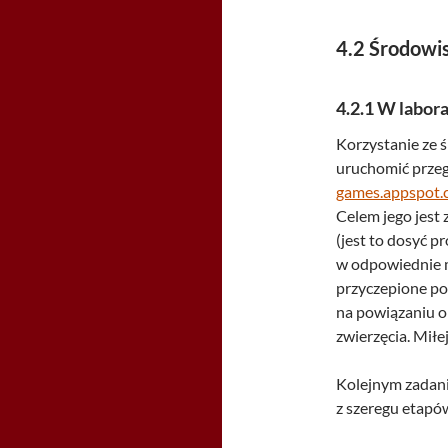
4.2
Środowis
4.2.1
W labor
Korzystanie ze ś
uruchomić przeg
games.appspot.
Celem jego jest
(jest to dosyć p
w odpowiednie m
przyczepione pod
na powiązaniu o
zwierzęcia. Miłe
Kolejnym zadani
z szeregu etapó