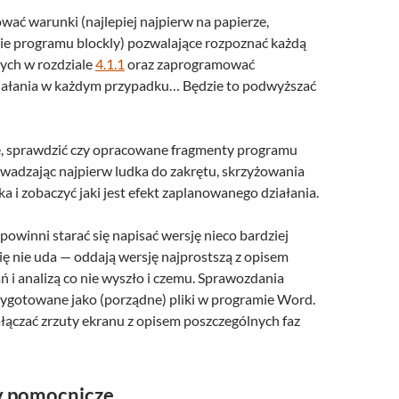
ać warunki (najlepiej najpierw na papierze,
mie programu blockly) pozwalające rozpoznać każdą
nych w rozdziale
4.1.1
oraz zaprogramować
iałania w każdym przypadku… Będzie to podwyższać
, sprawdzić czy opracowane fragmenty programu
owadzając najpierw ludka do zakrętu, skrzyżowania
ka i zobaczyć jaki jest efekt zaplanowanego działania.
powinni starać się napisać wersję nieco bardziej
ę nie uda — oddają wersję najprostszą z opisem
ń i analizą co nie wyszło i czemu. Sprawozdania
ygotowane jako (porządne) pliki w programie Word.
łączać zrzuty ekranu z opisem poszczególnych faz
y pomocnicze