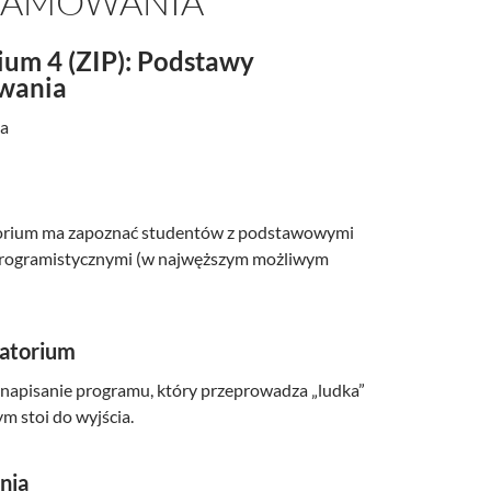
RAMOWANIA
ium 4 (ZIP): Podstawy
wania
a
torium ma zapoznać studentów z podstawowymi
programistycznymi (w najwęższym możliwym
ratorium
t napisanie programu, który przeprowadza „ludka”
m stoi do wyjścia.
nia