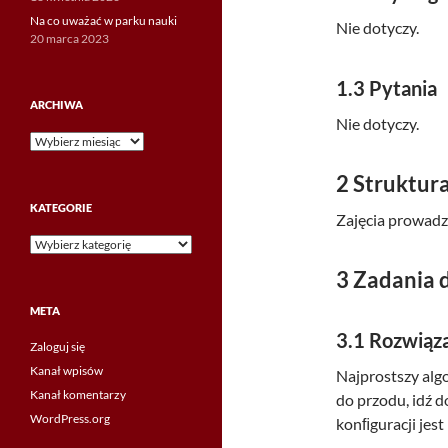
Na co uważać w parku nauki
Nie dotyczy.
20 marca 2023
1.3
Pytania
ARCHIWA
Nie dotyczy.
Archiwa
2
Struktur
KATEGORIE
Zajęcia prowadz
Kategorie
3
Zadania 
META
3.1
Rozwiąza
Zaloguj się
Kanał wpisów
Najprostszy algo
Kanał komentarzy
do przodu, idź d
WordPress.org
konﬁguracji jes