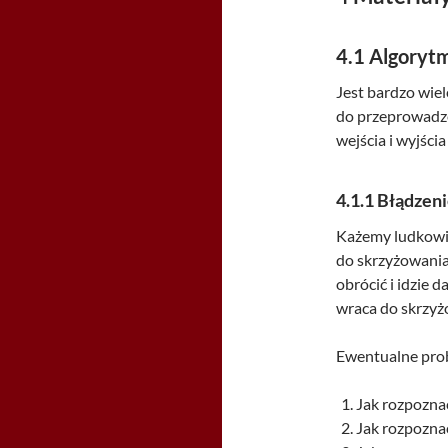
4.1
Algorytm
Jest bardzo wi
do przeprowadze
wejścia i wyjścia
4.1.1
Błądzeni
Każemy ludkowi 
do skrzyżowania
obrócić i idzie d
wraca do skrzyż
Ewentualne pro
Jak rozpoznać
Jak rozpozna