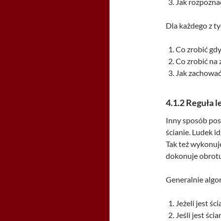
Jak rozpoznać
Dla każdego z t
Co zrobić gd
Co zrobić na 
Jak zachować 
4.1.2
Reguła l
Inny sposób pos
ścianie. Ludek i
Tak też wykonuje
dokonuje obrotu
Generalnie algo
Jeżeli jest ś
Jeśli jest ści