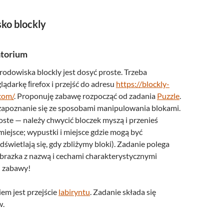
ko blockly
atorium
rodowiska blockly jest dosyć proste. Trzeba
lądarkę ﬁrefox i przejść do adresu
https://blockly-
com/
. Proponuję zabawę rozpocząć od zadania
Puzzle
.
 zapoznanie się ze sposobami manipulowania blokami.
roste — należy chwycić bloczek myszą i przenieś
iejsce; wypustki i miejsce gdzie mogą być
świetlają się, gdy zbliżymy bloki). Zadanie polega
brazka z nazwą i cechami charakterystycznymi
j zabawy!
em jest przejście
labiryntu
. Zadanie składa się
w.