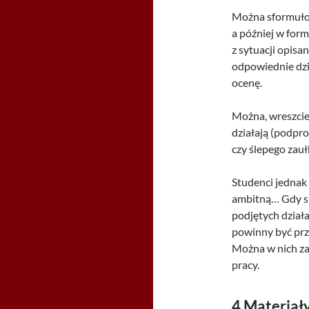
Można sformułow
a później w for
z sytuacji opisa
odpowiednie dz
ocenę.
Można, wreszcie
działają (podpr
czy ślepego zauł
Studenci jednak 
ambitną… Gdy si
podjętych działa
powinny być prz
Można w nich za
pracy.
4
Materiał