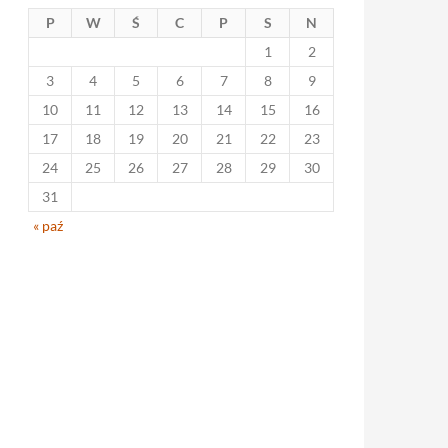
P
W
Ś
C
P
S
N
1
2
3
4
5
6
7
8
9
10
11
12
13
14
15
16
17
18
19
20
21
22
23
24
25
26
27
28
29
30
31
« paź