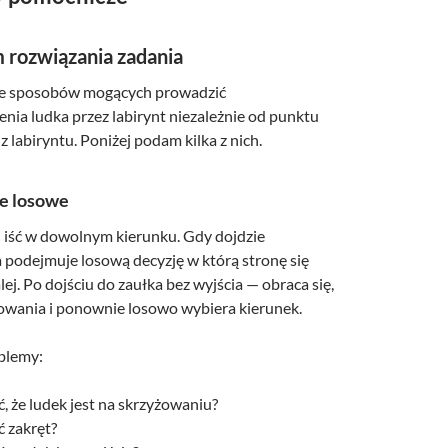
 rozwiązania zadania
ele sposobów mogących prowadzić
nia ludka przez labirynt niezależnie od punktu
 z labiryntu. Poniżej podam kilka z nich.
e losowe
iść w dowolnym kierunku. Gdy dojdzie
 podejmuje losową decyzję w którą stronę się
alej. Po dojściu do zaułka bez wyjścia — obraca się,
owania i ponownie losowo wybiera kierunek.
blemy:
, że ludek jest na skrzyżowaniu?
ć zakręt?