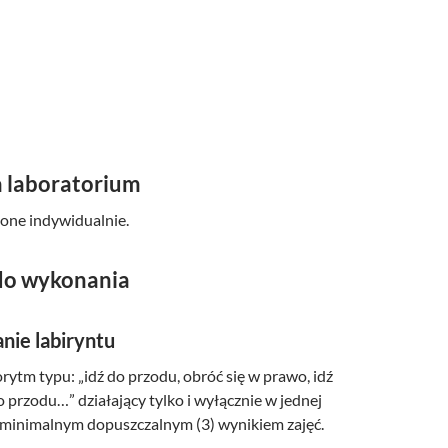
a laboratorium
one indywidualnie.
do wykonania
nie labiryntu
rytm typu: „idź do przodu, obróć się w prawo, idź
o przodu…” działający tylko i wyłącznie w jednej
t minimalnym dopuszczalnym (3) wynikiem zajęć.