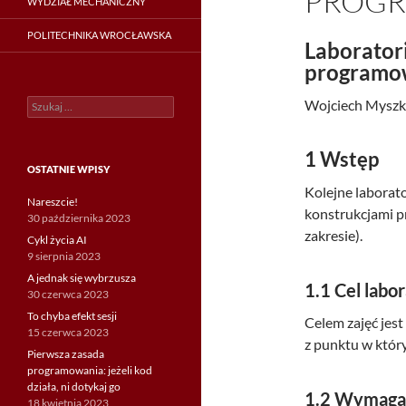
PROG
WYDZIAŁ MECHANICZNY
POLITECHNIKA WROCŁAWSKA
Laborator
programo
Szukaj:
Wojciech Myszk
1
Wstęp
OSTATNIE WPISY
Kolejne labora
Nareszcie!
konstrukcjami 
30 października 2023
zakresie).
Cykl życia AI
9 sierpnia 2023
A jednak się wybrzusza
1.1
Cel labo
30 czerwca 2023
To chyba efekt sesji
Celem zajęć jes
15 czerwca 2023
z punktu w który
Pierwsza zasada
programowania: jeżeli kod
działa, ni dotykaj go
1.2
Wymaga
18 kwietnia 2023