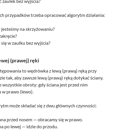
 zaułek bez wyjścia?
ych przypadków trzeba opracować algorytm działania:
y jesteśmy na skrzyżowaniu?
zakręcie?
się w zaułku bez wyjścia?
ewej (prawej) ręki
tępowania to wędrówka z lewą (prawą) ręką przy
dzie tak, aby zawsze lewą (prawą) ręką dotykać ściany.
 wszystkie obroty: gdy ściana jest przed nim
 w prawo (lewo).
rytm może składać się z dwu głównych czynności:
ciana przed nosem — obracamy się w prawo.
ana po lewej — idzie do przodu.