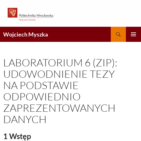
Przejdź
do
treści
Szukaj
Wojciech Myszka
MENU
GŁÓWN
LABORATORIUM 6 (ZIP):
UDOWODNIENIE TEZY
NA PODSTAWIE
ODPOWIEDNIO
ZAPREZENTOWANYCH
DANYCH
1
Wstęp