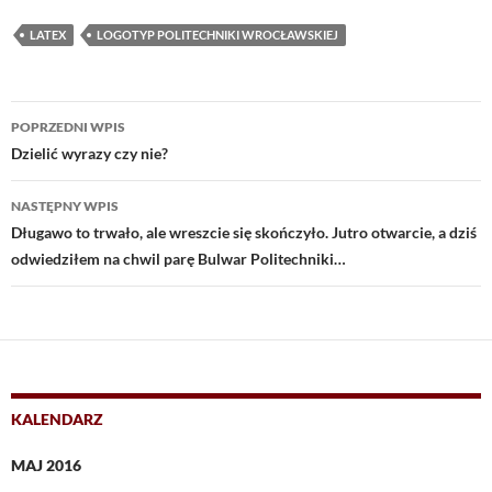
LATEX
LOGOTYP POLITECHNIKI WROCŁAWSKIEJ
Nawigacja
POPRZEDNI WPIS
wpisu
Dzielić wyrazy czy nie?
NASTĘPNY WPIS
Długawo to trwało, ale wreszcie się skończyło. Jutro otwarcie, a dziś
odwiedziłem na chwil parę Bulwar Politechniki…
KALENDARZ
MAJ 2016