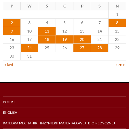
P
W
Ś
C
P
S
N
1
2
3
4
5
6
7
8
9
10
11
12
13
14
15
16
17
18
19
20
21
22
23
24
25
26
27
28
29
30
31
« kwi
cze »
POLSKI
ENGLISH
KATEDRA MECHANIKI, INŻYNIERII MATERIAŁOWEJ I BIOMEDYCZNEJ