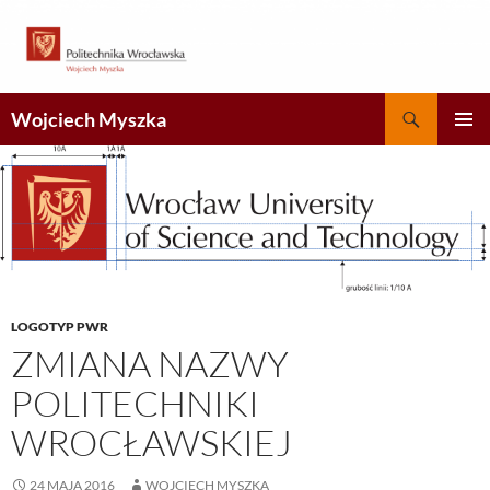
Przejdź
do
treści
Szukaj
Wojciech Myszka
MENU
GŁÓWN
LOGOTYP PWR
ZMIANA NAZWY
POLITECHNIKI
WROCŁAWSKIEJ
24 MAJA 2016
WOJCIECH MYSZKA