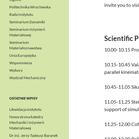
invite you to vis
Politechnika Wrocławska
Rada Instytutu
Seminarium Dynamiki
Seminarium Inżynierii
Materiałowej
Scientific 
Seminarium
Materiałoznawstwa
10.00-10.15 Pro
Unia Europejska
Wspomnienia
10.15-10.45 Val
Wybory
parallel kinemat
Wydział Mechaniczny
10.45-11.05 Sika
OSTATNIE WPISY
11.05-11.25 Ste
support of simul
Likwidacja instytutu
Nowa strona katedry
Mechaniki i Inżynierii
11.25-12.00 Cof
Materiałowej
Dr inż. Jerzy Tadeusz Baranek
12.00-12.20 Peli