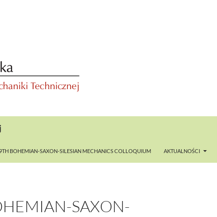
j
9TH BOHEMIAN-SAXON-SILESIAN MECHANICS COLLOQUIUM
AKTUALNOŚCI
OHEMIAN-SAXON-