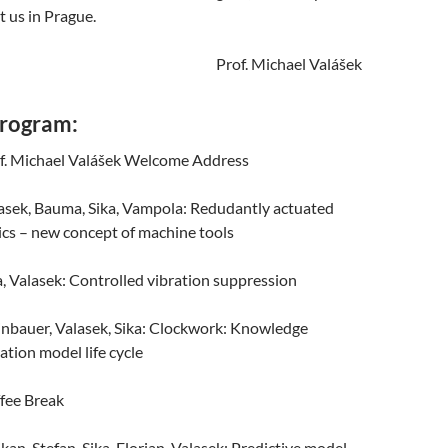
it us in Prague.
Prof. Michael Valášek
Program:
f. Michael Valášek Welcome Address
asek, Bauma, Sika, Vampola: Redudantly actuated
ics – new concept of machine tools
, Valasek: Controlled vibration suppression
inbauer, Valasek, Sika: Clockwork: Knowledge
ation model life cycle
fee Break
kan, Stefan, Sika, Florian, Valasek: Predictive model