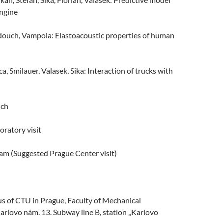
ngine
ouch, Vampola: Elastoacoustic properties of human
, Smilauer, Valasek, Sika: Interaction of trucks with
nch
ratory visit
am (Suggested Prague Center visit)
s of CTU in Prague, Faculty of Mechanical
arlovo nám. 13. Subway line B, station „Karlovo