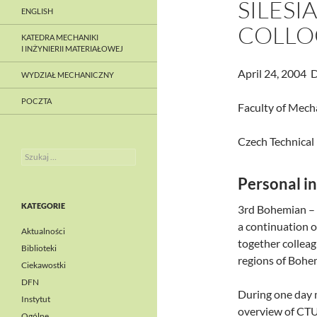
SILESI
ENGLISH
COLLO
KATEDRA MECHANIKI
I INŻYNIERII MATERIAŁOWEJ
April 24, 2004 
WYDZIAŁ MECHANICZNY
POCZTA
Faculty of Mecha
Czech Technical 
Szukaj:
Personal in
KATEGORIE
3rd Bohemian – 
a continuation of
Aktualności
together collea
Biblioteki
regions of Bohem
Ciekawostki
DFN
During one day 
Instytut
overview of CTU 
Ogólne