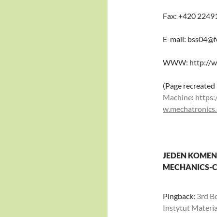
Fax: +420 2249
E-mail: bss04@fe
WWW: http://ww
(Page recreated
Machine
:
https:
w.mechatronics.
JEDEN KOMEN
MECHANICS-
Pingback:
3rd B
Instytut Materi