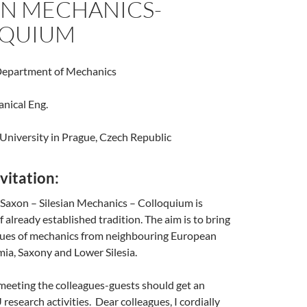
AN MECHANICS-
QUIUM
Department of Mechanics
nical Eng.
University in Prague, Czech Republic
vitation:
Saxon – Silesian Mechanics – Colloquium is
 already established tradition. The aim is to bring
gues of mechanics from neighbouring European
ia, Saxony and Lower Silesia.
meeting the colleagues-guests should get an
research activities. Dear colleagues, I cordially