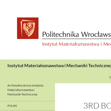
Przejdź
do
treści
Szukaj
Instytut Materiałoznawstwa i Mechaniki Techniczne
1
Archiwalne strony Instytutu
Materiałoznawstwa i
Mechaniki Technicznej
3RD B
POLSKI