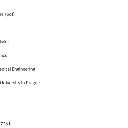
et
(pdf)
lášek
nics
anical Engineering
University in Prague
57361