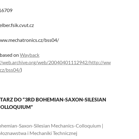
16709
lber.fsik.cvut.cz
w.mechatronics.cz/bss04/
 based on
Wayback
//web.archive.org/web/20040401112942/http://ww
cz/bss04/
)
TARZ DO “3RD BOHEMIAN-SAXON-SILESIAN
COLLOQUIUM”
ohemian-Saxon-Silesian Mechanics-Colloquium |
ałoznawstwa i Mechaniki Technicznej