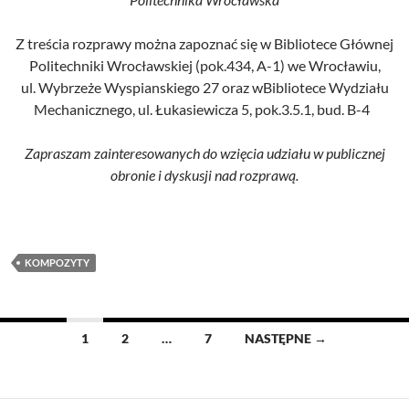
Z treścia rozprawy można zapoznać się w Bibliotece Głównej
Politechniki Wrocławskiej (pok.434, A-1) we Wrocławiu,
ul. Wybrzeże Wyspianskiego 27 oraz wBibliotece Wydziału
Mechanicznego, ul. Łukasiewicza 5, pok.3.5.1, bud. B-4
Zapraszam zainteresowanych do wzięcia udziału w publicznej
obronie i dyskusji nad rozprawą.
KOMPOZYTY
Nawigacja
1
2
…
7
NASTĘPNE →
po
wpisach