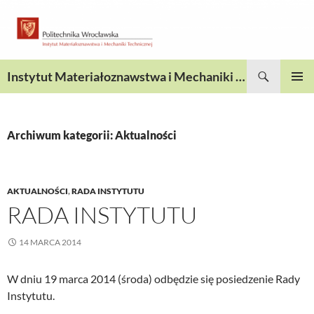
Przejdź
do
treści
Szukaj
Instytut Materiałoznawstwa i Mechaniki Technicznej
MENU
GŁÓWN
Archiwum kategorii: Aktualności
AKTUALNOŚCI
,
RADA INSTYTUTU
RADA INSTYTUTU
14 MARCA 2014
W dniu 19 marca 2014 (środa) odbędzie się posiedzenie Rady
Instytutu.