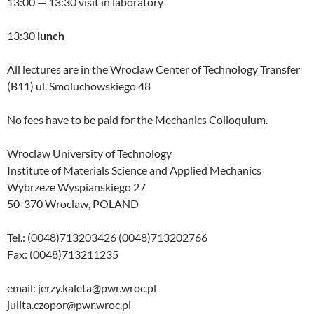
13:00 — 13:30 visit in laboratory
13:30
lunch
All lectures are in the Wroclaw Center of Technology Transfer
(B11) ul. Smoluchowskiego 48
No fees have to be paid for the Mechanics Colloquium.
Wroclaw University of Technology
Institute of Materials Science and Applied Mechanics
Wybrzeze Wyspianskiego 27
50-370 Wroclaw, POLAND
Tel.: (0048)713203426 (0048)713202766
Fax: (0048)713211235
email: jerzy.kaleta@pwr.wroc.pl
julita.czopor@pwr.wroc.pl