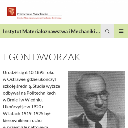
Przejdź
do
treści
Szukaj
Instytut Materiałoznawstwa i Mechaniki Technicznej
MENU
GŁÓWN
EGON DWORZAK
Urodził się 6.10.1895 roku
w Ostrawie, gdzie ukończył
szkołę średnią. Studia wyższe
odbywał na Politechnikach
w Brnie i w Wiedniu.
Ukończył je w 1920 r.
W latach 1919-1925 był
kierownikiem ruchu
w przemyśle naftowym,