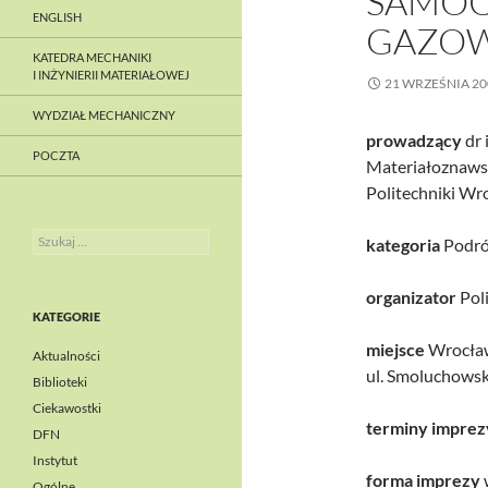
SAMOC
ENGLISH
GAZO
KATEDRA MECHANIKI
I INŻYNIERII MATERIAŁOWEJ
21 WRZEŚNIA 20
WYDZIAŁ MECHANICZNY
prowadzący
dr 
POCZTA
Materiałoznawst
Politechniki Wr
Szukaj:
kategoria
Podróż
organizator
Pol
KATEGORIE
miejsce
Wrocław 
Aktualności
ul. Smoluchowsk
Biblioteki
Ciekawostki
terminy imprez
DFN
Instytut
forma imprezy
Ogólne