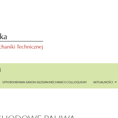
j
19TH BOHEMIAN-SAXON-SILESIAN MECHANICS COLLOQUIUM
AKTUALNOŚCI