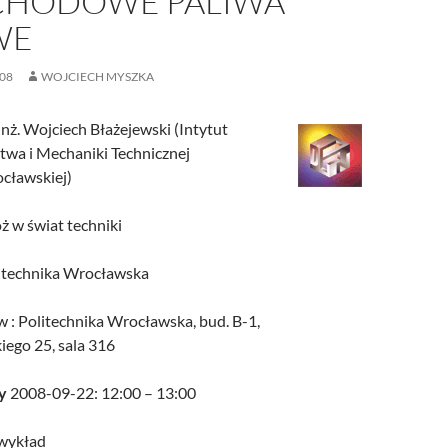
HODOWE PALIWA
WE
08
WOJCIECH MYSZKA
inż. Wojciech Błażejewski (Intytut
wa i Mechaniki Technicznej
ocławskiej)
 w świat techniki
itechnika Wrocławska
: Politechnika Wrocławska, bud. B-1,
iego 25, sala 316
y
2008-09-22: 12:00 – 13:00
wykład