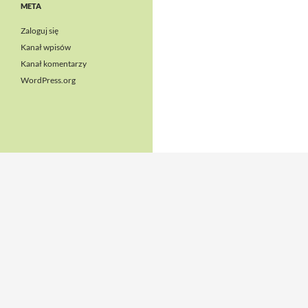
META
Zaloguj się
Kanał wpisów
Kanał komentarzy
WordPress.org