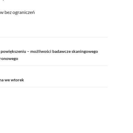
w bez ograniczeń
a
 powiększeniu – możliwości badawcze skaningowego
tronowego
na we wtorek