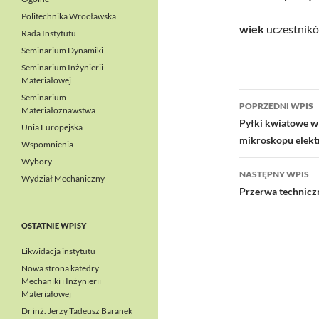
Politechnika Wrocławska
wiek
uczestnikó
Rada Instytutu
Seminarium Dynamiki
Seminarium Inżynierii
Materiałowej
Nawigacj
Seminarium
POPRZEDNI WPIS
Materiałoznawstwa
wpisu
Pyłki kwiatowe w
Unia Europejska
mikroskopu elek
Wspomnienia
Wybory
NASTĘPNY WPIS
Wydział Mechaniczny
Przerwa technicz
OSTATNIE WPISY
Likwidacja instytutu
Nowa strona katedry
Mechaniki i Inżynierii
Materiałowej
Dr inż. Jerzy Tadeusz Baranek