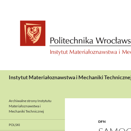
Przejdź
do
treści
Szukaj
Instytut Materiałoznawstwa i Mechaniki Techniczne
Archiwalne strony Instytutu
Materiałoznawstwa i
Mechaniki Technicznej
DFN
POLSKI