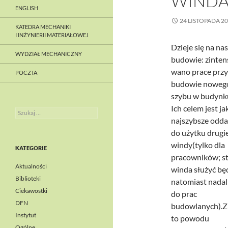
WIND
ENGLISH
24 LISTOPADA 2
KATEDRA MECHANIKI
I INŻYNIERII MATERIAŁOWEJ
Dzieje się na nas
WYDZIAŁ MECHANICZNY
budowie: zinten
wano prace przy
POCZTA
budowie noweg
szybu w budynk
Ich celem jest ja
Szukaj:
najszybsze odda
do użytku drugie
windy(tylko dla
KATEGORIE
pracowników; s
Aktualności
winda służyć bę
Biblioteki
natomiast nadal
Ciekawostki
do prac
DFN
budowlanych).Z
Instytut
to powodu
Ogólne