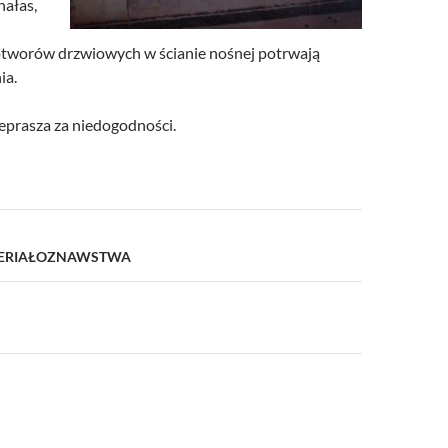
hałas,
tworów drzwiowych w ścianie nośnej potrwają
ia.
prasza za niedogodności.
a
ATERIAŁOZNAWSTWA