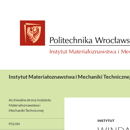
Przejdź
do
treści
Szukaj
Instytut Materiałoznawstwa i Mechaniki Techniczne
Archiwalne strony Instytutu
Materiałoznawstwa i
Mechaniki Technicznej
INSTYTUT
POLSKI