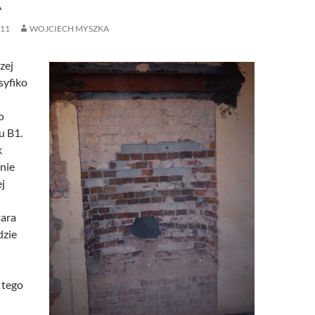
A
011
WOJCIECH MYSZKA
zej
syfiko
o
u B1.
k
nie
j
tara
dzie
 tego