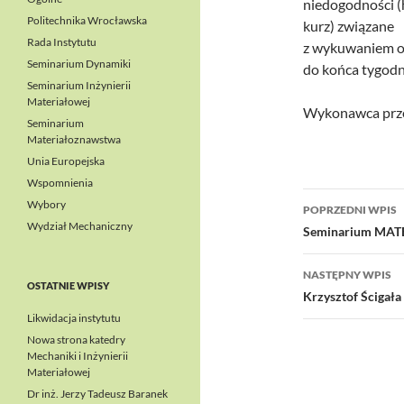
niedogodności (
Politechnika Wrocławska
kurz) związane
Rada Instytutu
z wykuwaniem o
Seminarium Dynamiki
do końca tygodn
Seminarium Inżynierii
Materiałowej
Wykonawca prze
Seminarium
Materiałoznawstwa
Unia Europejska
Wspomnienia
Nawigacj
Wybory
POPRZEDNI WPIS
Wydział Mechaniczny
wpisu
Seminarium M
NASTĘPNY WPIS
OSTATNIE WPISY
Krzysztof Ścigała
Likwidacja instytutu
Nowa strona katedry
Mechaniki i Inżynierii
Materiałowej
Dr inż. Jerzy Tadeusz Baranek