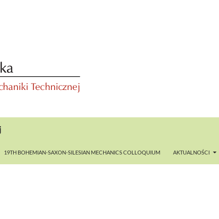
j
19TH BOHEMIAN-SAXON-SILESIAN MECHANICS COLLOQUIUM
AKTUALNOŚCI