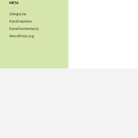
META
Zaloguj się
Kanał wpisów
Kanał komentarzy
WordPress.org