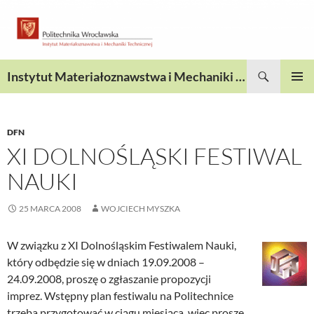
Przejdź
do
treści
Szukaj
Instytut Materiałoznawstwa i Mechaniki Technicznej
MENU
GŁÓWN
DFN
XI DOLNOŚLĄSKI FESTIWAL
NAUKI
25 MARCA 2008
WOJCIECH MYSZKA
W związku z XI Dolnośląskim Festiwalem Nauki,
który odbędzie się w dniach 19.09.2008 –
24.09.2008, proszę o zgłaszanie propozycji
imprez. Wstępny plan festiwalu na Politechnice
trzeba przygotować w ciągu miesiąca, więc proszę